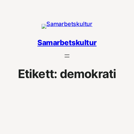
Hoppa
till
innehåll
Samarbetskultur
Etikett:
demokrati