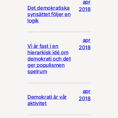
apr
Det demokratiska
2018
synsättet följer en
logik
apr
Vi är fast i en
2018
hierarkisk idé om
demokrati och det
ger populismen
spelrum
apr
Demokrati är vår
2018
aktivitet