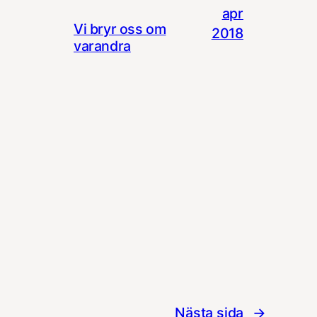
apr
Vi bryr oss om
2018
varandra
Nästa sida
→