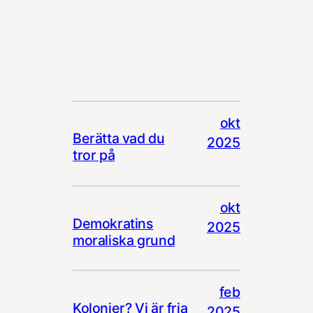
okt
Berätta vad du
2025
tror på
okt
Demokratins
2025
moraliska grund
feb
Kolonier? Vi är fria
2025