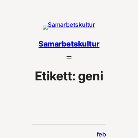
Hoppa
till
innehåll
Samarbetskultur
Etikett:
geni
feb