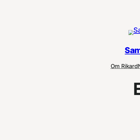
Hoppa
till
innehåll
Sam
Om Rikard