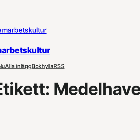
arbetskultur
Nu
Alla inlägg
Bokhylla
RSS
Etikett:
Medelhave