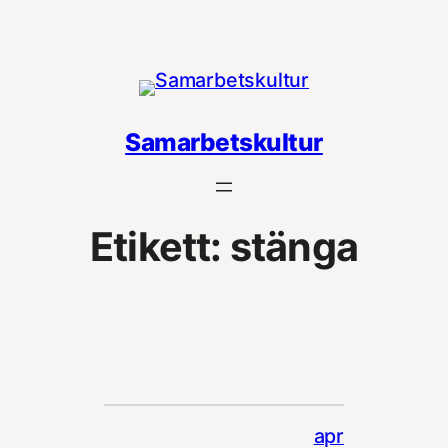
Hoppa
till
innehåll
Samarbetskultur
Etikett:
stänga
apr