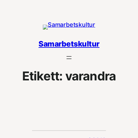
Hoppa
till
innehåll
Samarbetskultur
Etikett:
varandra