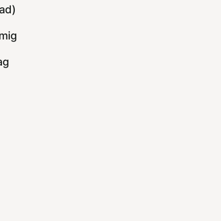
lad)
 mig
ag