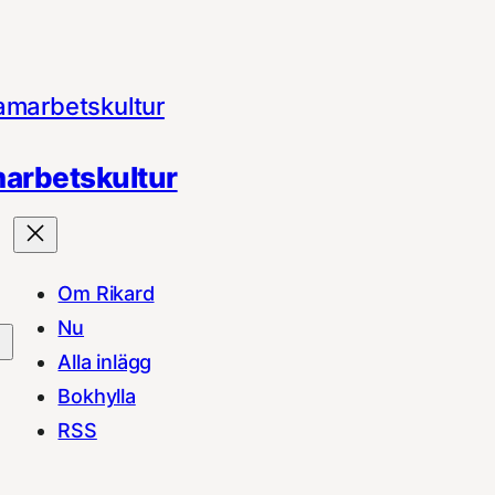
arbetskultur
Om Rikard
Nu
Alla inlägg
Bokhylla
RSS