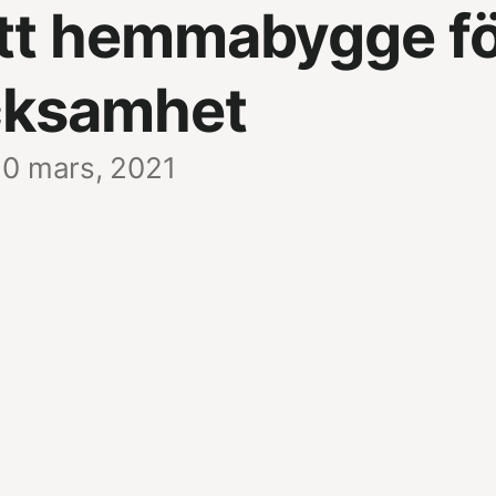
ett hemmabygge f
cksamhet
0 mars, 2021