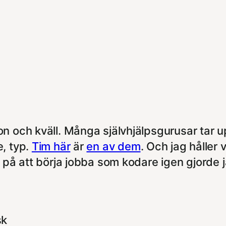
on och kväll. Många självhjälpsgurusar tar 
e, typ.
Tim här
är
en av dem
. Och jag håller 
d på att börja jobba som kodare igen gjorde
sk