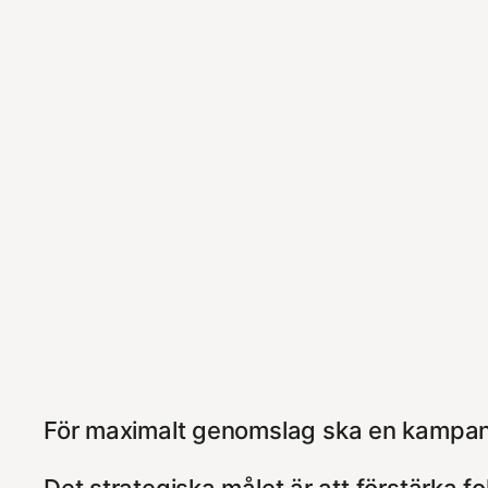
För maximalt genomslag ska en kampan
Det strategiska målet är att förstärka f