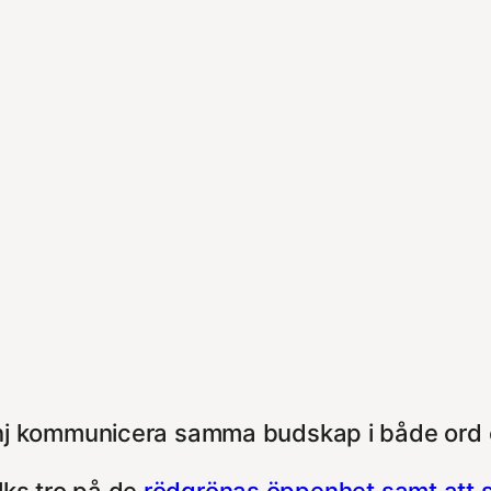
j kommunicera samma budskap i både ord 
olks tro på de
rödgrönas öppenhet samt att slu