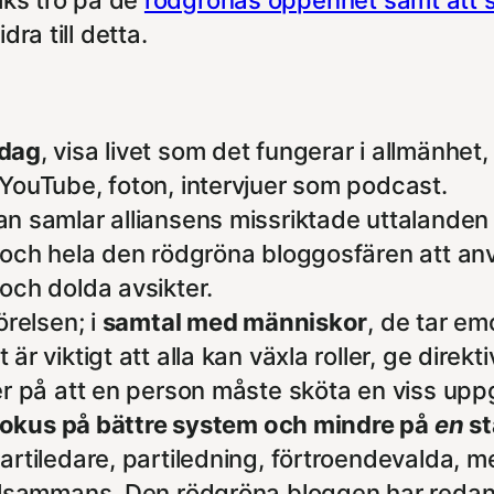
dra till detta.
rdag
, visa livet som det fungerar i allmänhet
YouTube, foton, intervjuer som podcast.
n samlar alliansens missriktade uttalanden
r och hela den rödgröna bloggosfären att a
och dolda avsikter.
örelsen; i
samtal med människor
, de tar em
är viktigt att alla kan växla roller, ge direkt
r på att en person måste sköta en viss uppgi
fokus på bättre system och mindre på
en
st
artiledare, partiledning, förtroendevalda, 
illsammans. Den rödgröna bloggen har redan