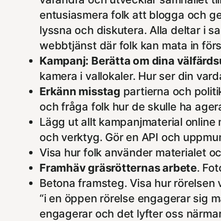
entusiasmera folk att blogga och gen
lyssna och diskutera. Alla deltar i 
webbtjänst där folk kan mata in för
Kampanj: Berätta om dina välfärds
kamera i vallokaler. Hur ser din var
Erkänn misstag
partierna och politi
och fråga folk hur de skulle ha age
Lägg ut allt kampanjmaterial online
och verktyg. Gör en API och uppmunt
Visa hur folk använder materialet och
Framhäv gräsrötternas arbete
. Fo
Betona framsteg. Visa hur rörelsen 
“i en öppen rörelse engagerar sig m
engagerar och det lyfter oss närma