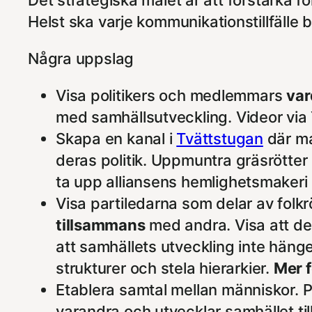
Helst ska varje kommunikationstillfälle bi
Några uppslag
Visa politikers och medlemmars
va
med samhällsutveckling. Videor via 
Skapa en kanal i
Tvättstugan
där ma
deras politik. Uppmuntra gräsrötte
ta upp alliansens hemlighetsmakeri 
Visa partiledarna som delar av folkr
tillsammans
med andra. Visa att det 
att samhällets utveckling inte hänge
strukturer och stela hierarkier.
Mer 
Etablera samtal mellan människor. P
varandra och utvecklar samhället t