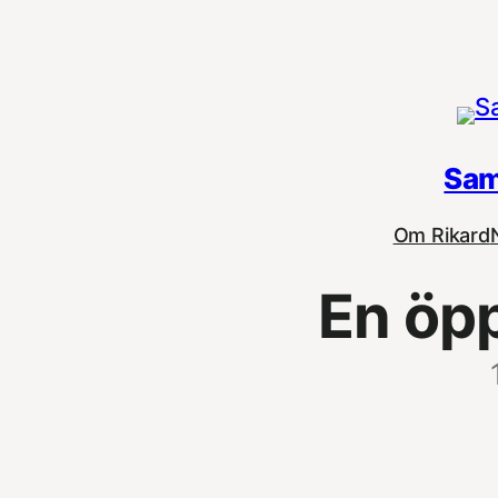
Hoppa
till
innehåll
Sam
Om Rikard
En öp