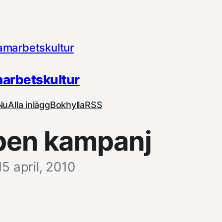
arbetskultur
Nu
Alla inlägg
Bokhylla
RSS
pen kampanj
15 april, 2010