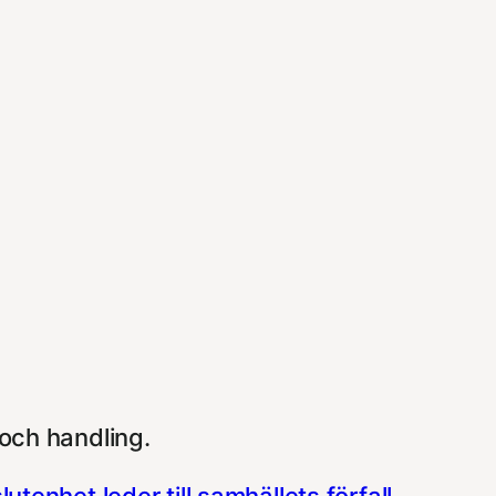
och handling.
tenhet leder till samhällets förfall
.