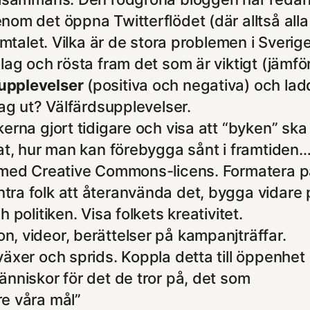
om det öppna Twitterflödet (där alltså alla 
samtalet. Vilka är de stora problemen i Sveri
slag och rösta fram det som är viktigt (jämf
upplevelser
(positiva och negativa) och la
dag ut? Välfärdsupplevelser.
kerna gjort tidigare och visa att “byken” ska
rat, hur man kan förebygga sånt i framtiden
 med Creative Commons-licens. Formatera på 
ra folk att återanvända det, bygga vidare 
 politiken. Visa folkets kreativitet.
ton, videor, berättelser på kampanjträffar.
växer och sprids. Koppla detta till öppenhet
änniskor för det de tror på, det som
re våra mål”