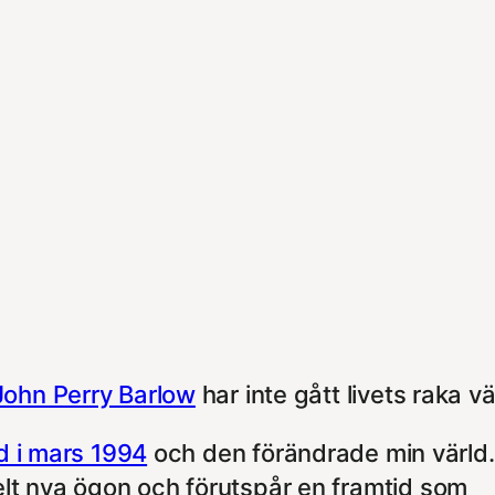
John Perry Barlow
har inte gått livets raka v
d i mars 1994
och den förändrade min värld
lt nya ögon och förutspår en framtid som