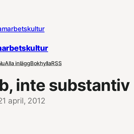
arbetskultur
Nu
Alla inlägg
Bokhylla
RSS
b, inte substantiv
21 april, 2012