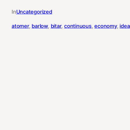
In
Uncategorized
atomer
, 
barlow
, 
bitar
, 
continuous
, 
economy
, 
ide