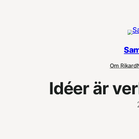
Hoppa
till
innehåll
Sam
Om Rikard
Idéer är ver