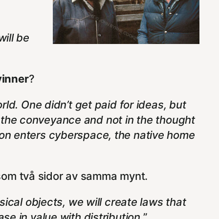
ill be
vinner
?
rld. One didn’t get paid for ideas, but
 in the conveyance and not in the thought
tion enters cyberspace, the native home
som två sidor av samma mynt.
sical objects, we will create laws that
se in value with distribution.
”