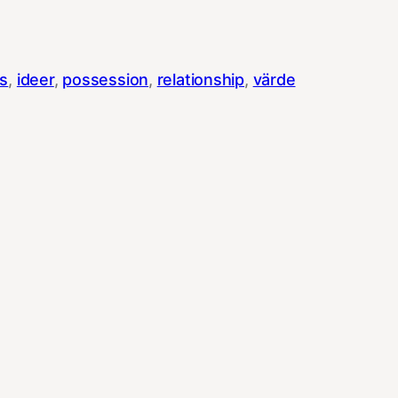
as
, 
ideer
, 
possession
, 
relationship
, 
värde