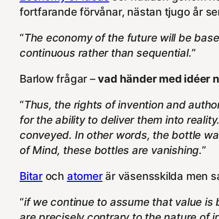
fortfarande förvånar, nästan tjugo år se
“
The economy of the future will be based
continuous rather than sequential.
”
Barlow frågar –
vad händer med idéer n
“
Thus, the rights of invention and author
for the ability to deliver them into real
conveyed. In other words, the bottle wa
of Mind, these bottles are vanishing.
”
Bitar
och
atomer
är väsensskilda men s
“
if we continue to assume that value is b
are precisely contrary to the nature of 