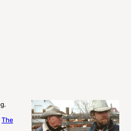
äg.
.
The