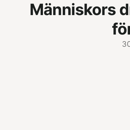
Människors dr
fö
30