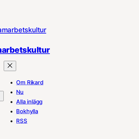
arbetskultur
Om Rikard
Nu
Alla inlägg
Bokhylla
RSS