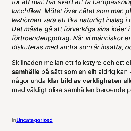
för att man har svårt att få barnpassnin
lunchfiket. Mötet över nätet som man plan
lekhörnan vara ett lika naturligt inslag i
Det måste gå att förverkliga sina idéer i 
förtroendeuppdrag. När vi människor eng
diskuteras med andra som är insatta, och
Skillnaden mellan ett folkstyre och ett el
samhälle
på sätt som en elit aldrig ka
någorlunda
klar bild av verkligheten
ell
med väldigt olika samhällen beroende på
In
Uncategorized