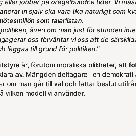
g eller jobbar på oregelbundna tider. Vi måst
erar in själv ska vara lika naturligt som kvä
 mötesmiljön som talarlistan.
politiken, även om man just för stunden inte vil
agerar oss förväntar vi oss att de särskild
 läggas till grund för politiken.
”
itstyre är, förutom moraliska olikheter, att
fo
n klara av. Mängden deltagare i en demokra
er om man går till val och fattar beslut utifrå
 vilken modell vi använder.