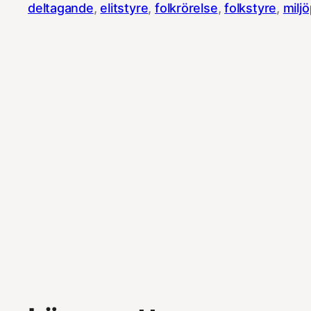
deltagande
, 
elitstyre
, 
folkrörelse
, 
folkstyre
, 
miljö