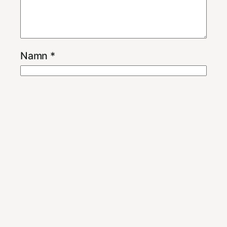
Namn
*
E-postadress
*
Webbplats