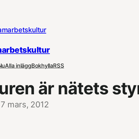
arbetskultur
Nu
Alla inlägg
Bokhylla
RSS
ren är nätets sty
7 mars, 2012