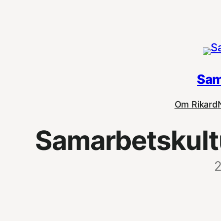
Hoppa
till
innehåll
Sam
Om Rikard
Samarbetskultu
2