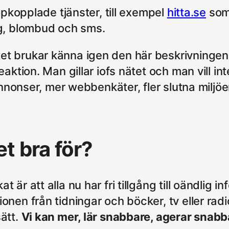
opkopplade tjänster, till exempel
hitta.se
som
ng, blombud och sms.
t brukar känna igen den här beskrivningen.
aktion. Man gillar iofs nätet och man vill in
annonser, mer webbenkäter, fler slutna miljöe
t bra för?
r att alla nu har fri tillgång till oändlig in
nen från tidningar och böcker, tv eller radi
ätt.
Vi kan mer, lär snabbare, agerar snabb