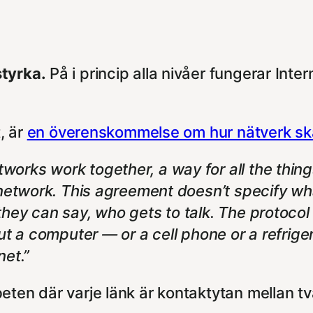
styrka.
På i princip alla nivåer fungerar Inte
, är
en överenskommelse om hur nätverk s
orks work together, a way for all the thing
r-network. This agreement doesn’t specify w
hey can say, who gets to talk. The protocol
put a computer — or a cell phone or a refrig
net.”
eten där varje länk är kontaktytan mellan 