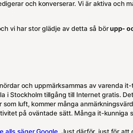
redigerar och konverserar. Vi är aktiva och m
.
h vi har stor glädje av detta så bör
upp- oc
 nördar
och uppmärksammas av varenda it-ti
 i Stockholm tillgång till Internet gratis. De
efär som luft, kommer många anmärkningsvärd
tivitet på oväntade sätt. Många it-kunniga sk
te alls säger Google
. Just därför, just för at