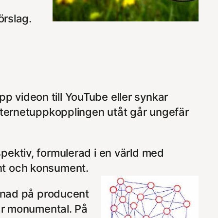
örslag.
 videon till YouTube eller synkar
internetuppkopplingen utåt går ungefär
pektiv, formulerad i en värld med
nt och konsument.
llnad på producent
 är monumental. På