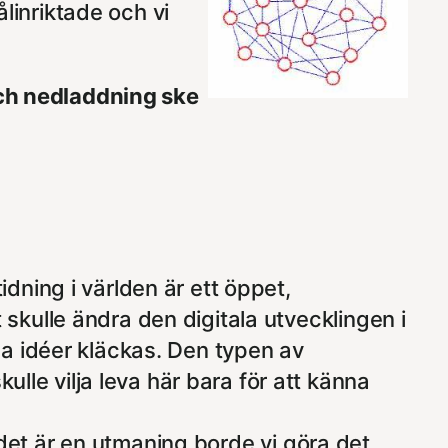
ålinriktade och vi
h nedladdning ske
dning i världen
är ett öppet,
t skulle ändra den digitala utvecklingen i
a idéer kläckas. Den typen av
ulle vilja leva här bara för att känna
t det är en utmaning borde vi göra det,