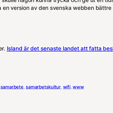
l skulle någon kunna trycka och ge ut en tid
 en version av den svenska webben bättre
er.
Island är det senaste landet att fatta bes
 
samarbete
, 
samarbetskultur
, 
wifi
, 
www