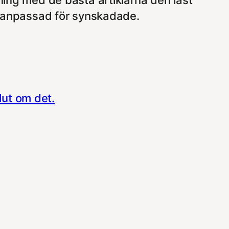
ning med de bästa artiklarna den läst
 anpassad för synskadade.
lut om det.