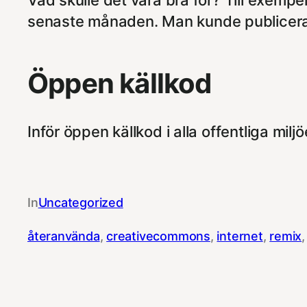
Vad skulle det vara bra för? Till exempe
senaste månaden. Man kunde publicera
Öppen källkod
Inför öppen källkod i alla offentliga miljö
In
Uncategorized
återanvända
, 
creativecommons
, 
internet
, 
remix
,